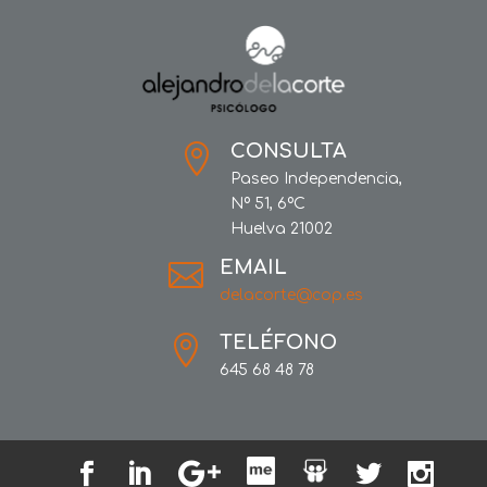
CONSULTA

Paseo Independencia,
Nº 51, 6ºC
Huelva 21002
EMAIL

delacorte@cop.es
TELÉFONO

645 68 48 78