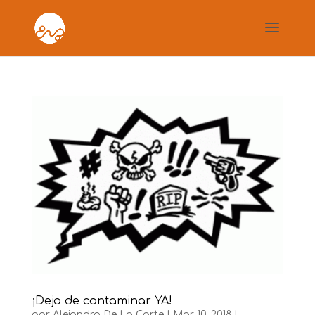
¡Deja de contaminar YA!
por
Alejandro De La Corte
|
Mar 10, 2018
|