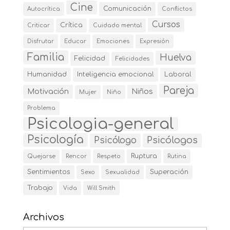
Cine
Comunicación
Autocrítica
Conflictos
Cursos
Crítica
Criticar
Cuidado mental
Disfrutar
Educar
Emociones
Expresión
Familia
Huelva
Felicidad
Felicidades
Humanidad
Inteligencia emocional
Laboral
Pareja
Motivación
Niños
Mujer
Niño
Problema
Psicologia-general
Psicología
Psicólogos
Psicólogo
Ruptura
Quejarse
Rencor
Respeto
Rutina
Sentimientos
Superación
Sexo
Sexualidad
Trabajo
Vida
Will Smith
Archivos